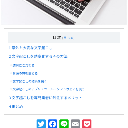
目次
[
閉じる
]
1
意外と大変な文字起こし
2
文字起こしを効率化する４の方法
道具にこだわる
音源の質を高める
文字起こしの技術を磨く
文字起こしのアプリ・ツール・ソフトウェアを使う
3
文字起こしを専門業者に外注するメリット
4
まとめ
T
F
Li
E
P