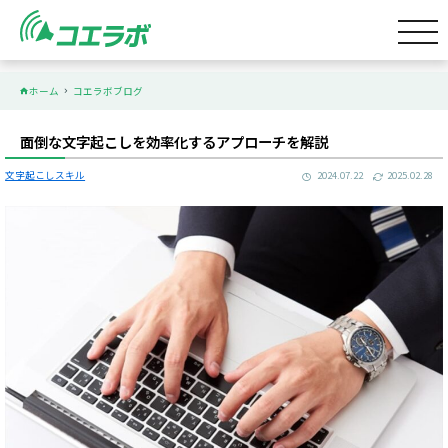
S
k
i
p
ホーム
コエラボブログ
t
o
面倒な文字起こしを効率化するアプローチを解説
c
o
文字起こしスキル
2024.07.22
2025.02.28
n
t
e
n
t