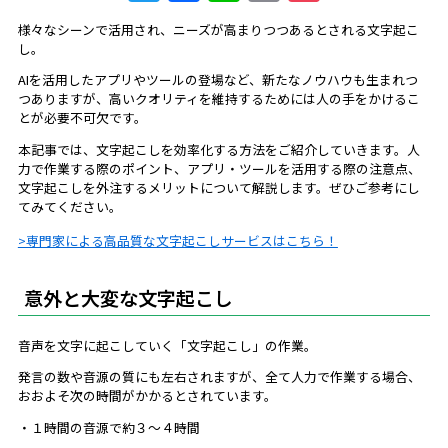
w
a
n
m
o
様々なシーンで活用され、ニーズが高まりつつあるとされる文字起こ
itt
c
e
ai
c
し。
er
e
l
k
AIを活用したアプリやツールの登場など、新たなノウハウも生まれつ
つありますが、高いクオリティを維持するためには人の手をかけるこ
b
et
とが必要不可欠です。
o
本記事では、文字起こしを効率化する方法をご紹介していきます。人
o
力で作業する際のポイント、アプリ・ツールを活用する際の注意点、
文字起こしを外注するメリットについて解説します。ぜひご参考にし
k
てみてください。
専門家による高品質な文字起こしサービスはこちら！
意外と大変な文字起こし
音声を文字に起こしていく「文字起こし」の作業。
発言の数や音源の質にも左右されますが、全て人力で作業する場合、
おおよそ次の時間がかかるとされています。
・１時間の音源で約３〜４時間