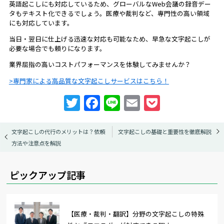
英語起こしにも対応しているため、グローバルなWeb会議の録音デー
タもテキスト化できるでしょう。医療や裁判など、専門性の高い領域
にも対応しています。
当日・翌日に仕上げる迅速な対応も可能なため、早急な文字起こしが
必要な場合でも頼りになります。
業界屈指の高いコストパフォーマンスを体験してみませんか？
専門家による高品質な文字起こしサービスはこちら！
T
F
Li
E
P
w
a
n
m
o
itt
c
e
ai
c
文字起こしの代行のメリットは？依頼
文字起こしの基礎と重要性を徹底解説
方法や注意点を解説
er
e
l
k
b
et
ピックアップ記事
o
o
k
【医療・裁判・翻訳】分野の文字起こしの特殊