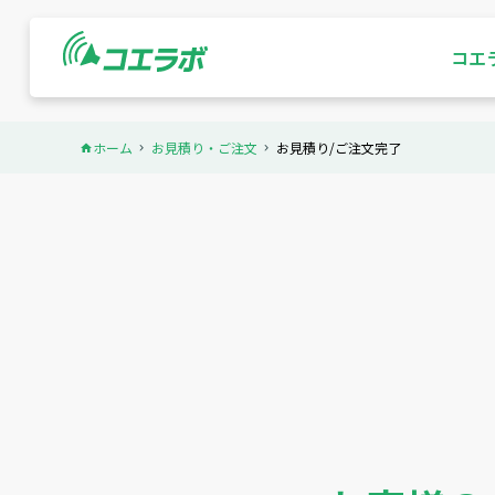
S
k
コエ
i
p
t
ホーム
お見積り・ご注文
お見積り/ご注文完了
o
c
o
n
t
e
n
t